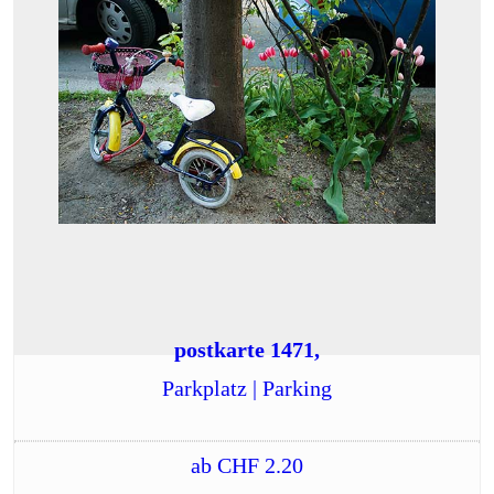
postkarte 1471,
Parkplatz | Parking
ab
CHF
2.20