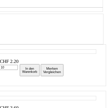
CHF
2.20
Merken
In den
Warenkorb
Vergleichen
CHF
3.60