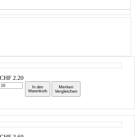
CHF
2.20
Merken
In den
Warenkorb
Vergleichen
CHF
3.60