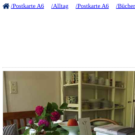
/Postkarte A6
/Alltag
/Postkarte A6
/Bücher