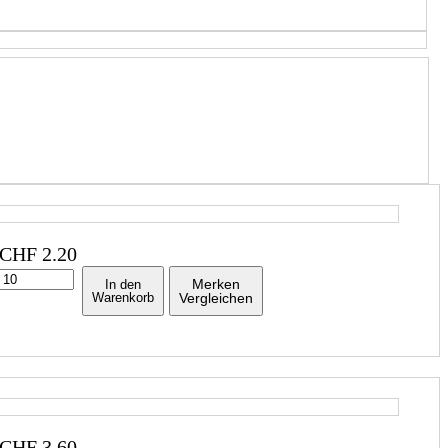
CHF
2.20
Merken
In den
Warenkorb
Vergleichen
CHF
3.60