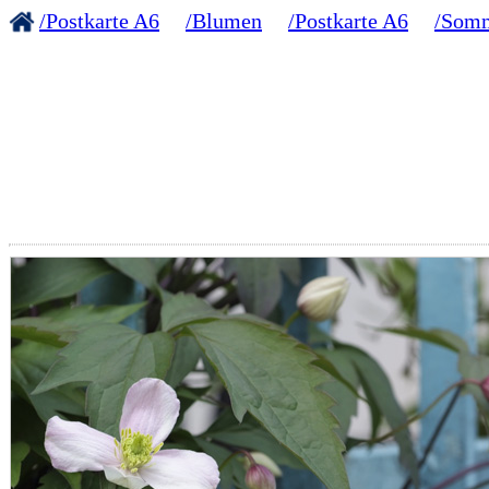
/Postkarte A6
/Blumen
/Postkarte A6
/Som