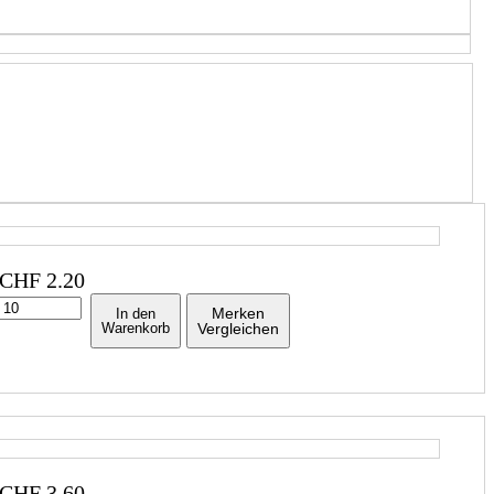
CHF
2.20
Merken
In den
Warenkorb
Vergleichen
CHF
3.60