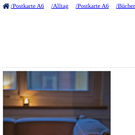
/Postkarte A6
/Alltag
/Postkarte A6
/Bücher