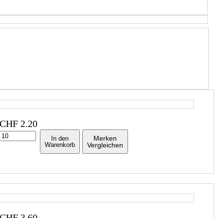
CHF
2.20
Merken
In den
Warenkorb
Vergleichen
CHF
3.60