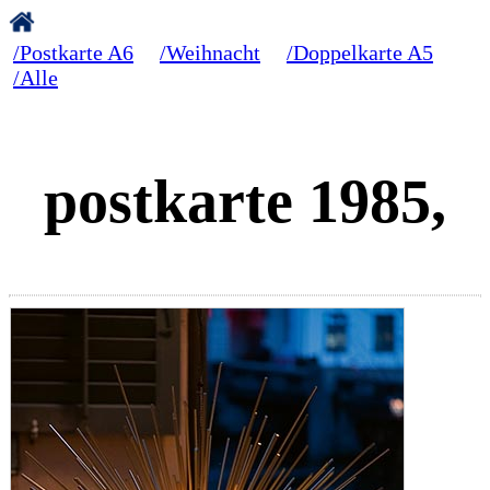
/Postkarte A6
/Weihnacht
/Doppelkarte A5
/Alle
postkarte 1985,