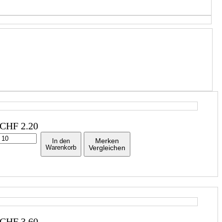
CHF
2.20
Merken
In den
Warenkorb
Vergleichen
CHF
3.60