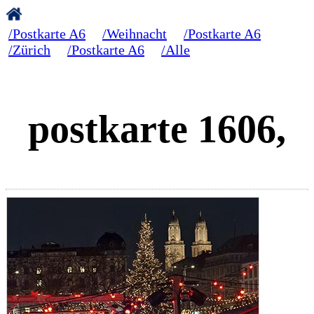
/Postkarte A6
/Weihnacht
/Postkarte A6
/Zürich
/Postkarte A6
/Alle
postkarte 1606,