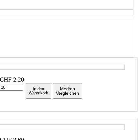
CHF
2.20
Merken
In den
Warenkorb
Vergleichen
CHF
3.60