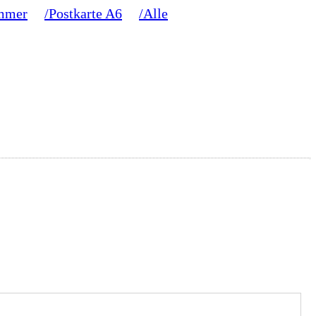
mmer
/Postkarte A6
/Alle