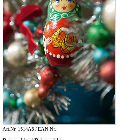
Art.Nr.
1514A5
/ EAN Nr.